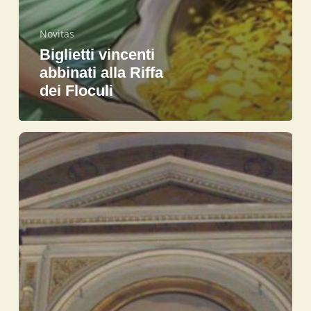
Novitas
Biglietti vincenti
abbinati alla Riffa
dei Floculi
Venti
anni
di
Dies